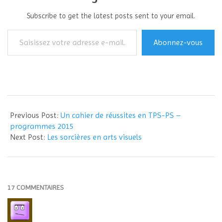
Subscribe to get the latest posts sent to your email.
Saisissez
Abonnez-vous
votre
adresse
e-
mail…
2015-
09-
Previous Post:
Un cahier de réussites en TPS-PS –
02
programmes 2015
Next Post:
Les sorcières en arts visuels
17 COMMENTAIRES