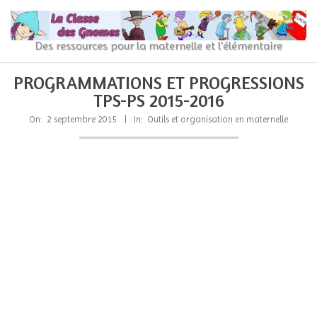
Skip
to
content
La
Des ressources pour la maternelle et l'élémentaire
Classe
Primary
Secondary
PROGRAMMATIONS ET PROGRESSIONS
Navigation
Navigation
des
TPS-PS 2015-2016
Menu
Menu
gnomes
On:
2 septembre 2015
In:
Outils et organisation en maternelle