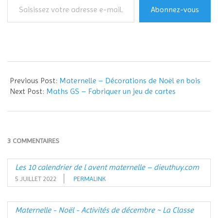
Saisissez
Abonnez-vous
votre
adresse
e-
mail…
2018-
11-
Previous Post:
Maternelle – Décorations de Noël en bois
28
Next Post:
Maths GS – Fabriquer un jeu de cartes
3 COMMENTAIRES
Les 10 calendrier de l avent maternelle – dieuthuy.com
5 JUILLET 2022
PERMALINK
Maternelle - Noël - Activités de décembre ~ La Classe