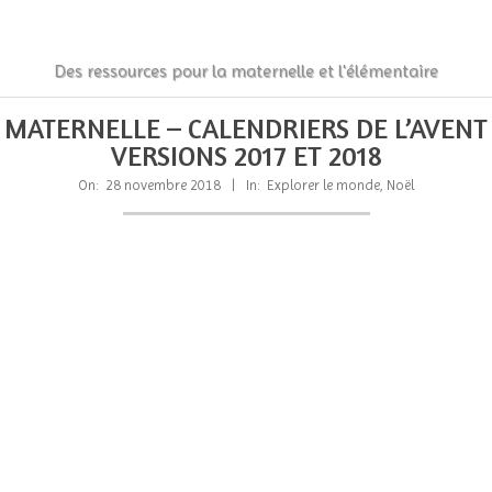
Skip
to
content
La
Des ressources pour la maternelle et l'élémentaire
Classe
Primary
Secondary
MATERNELLE – CALENDRIERS DE L’AVENT
Navigation
Navigation
des
VERSIONS 2017 ET 2018
Menu
Menu
gnomes
On:
28 novembre 2018
In:
Explorer le monde
,
Noël