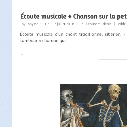
Écoute musicale ♦ Chanson sur la peti
2018-
By:
Anyssa
On:
17 juillet 2018
In:
Écoute musicale
With:
07-
Écoute musicale d’un chant traditionnel sibérien, 
17
tambourin chamanique.
→