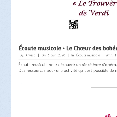
Écoute musicale • Le Chœur des bohé
2020-
By:
Anyssa
On:
5 avril 2020
In:
Écoute musicale
With:
1
04-
Écoute musicale pour découvrir un air célèbre d’opéra,
05
Des ressources pour une activité qu’il est possible de 
→