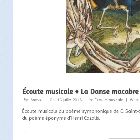
Écoute musicale ♦ La Danse macabre 
2018-
By:
Anyssa
On:
16 juillet 2018
In:
Écoute musicale
With:
07-
Écoute musicale du poème symphonique de C. Saint-S
16
du poème éponyme d’Henri Cazalis.
→