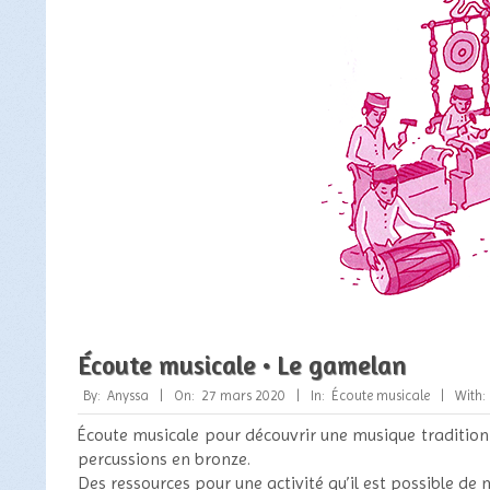
Écoute musicale • Le gamelan
2020-
By:
Anyssa
On:
27 mars 2020
In:
Écoute musicale
With:
03-
Écoute musicale pour découvrir une musique tradition
27
percussions en bronze.
Des ressources pour une activité qu’il est possible de 