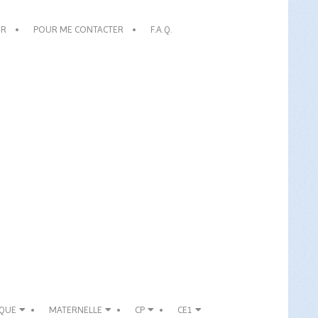
OR
POUR ME CONTACTER
F.A.Q.
IQUE
MATERNELLE
CP
CE1