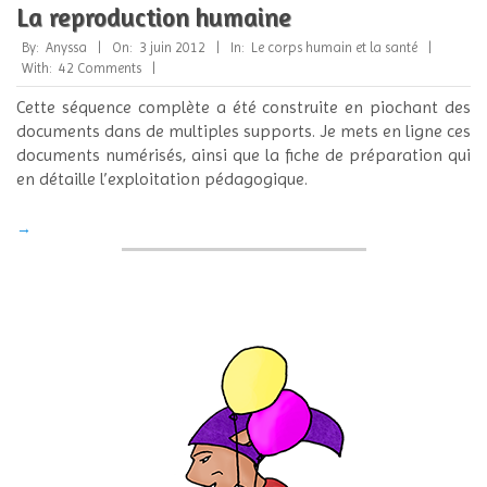
La reproduction humaine
2012-
By:
Anyssa
On:
3 juin 2012
In:
Le corps humain et la santé
06-
With:
42 Comments
03
Cette séquence complète a été construite en piochant des
documents dans de multiples supports. Je mets en ligne ces
documents numérisés, ainsi que la fiche de préparation qui
en détaille l’exploitation pédagogique.
→