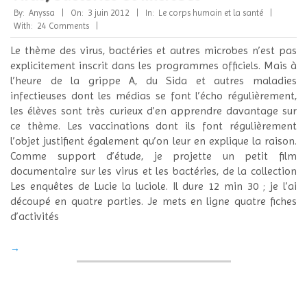
2012-
By:
Anyssa
On:
3 juin 2012
In:
Le corps humain et la santé
06-
With:
24 Comments
03
Le thème des virus, bactéries et autres microbes n’est pas
explicitement inscrit dans les programmes officiels. Mais à
l’heure de la grippe A, du Sida et autres maladies
infectieuses dont les médias se font l’écho régulièrement,
les élèves sont très curieux d’en apprendre davantage sur
ce thème. Les vaccinations dont ils font régulièrement
l’objet justifient également qu’on leur en explique la raison.
Comme support d’étude, je projette un petit film
documentaire sur les virus et les bactéries, de la collection
Les enquêtes de Lucie la luciole. Il dure 12 min 30 ; je l’ai
découpé en quatre parties. Je mets en ligne quatre fiches
d’activités
→