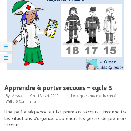
Apprendre à porter secours – cycle 3
2015-
By:
Anyssa
On:
18 avril 2015
In:
Le corps humain et la santé
04-
With:
6 Comments
18
Une petite séquence sur les premiers secours : reconnaitre
les situations d’urgence, apprendre les gestes de premiers
secours.