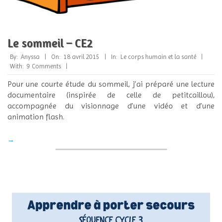
Le sommeil – CE2
2015-
By:
Anyssa
On:
18 avril 2015
In:
Le corps humain et la santé
04-
With:
9 Comments
18
Pour une courte étude du sommeil, j’ai préparé une lecture
documentaire (inspirée de celle de petitcaillou),
accompagnée du visionnage d’une vidéo et d’une
animation flash.
→