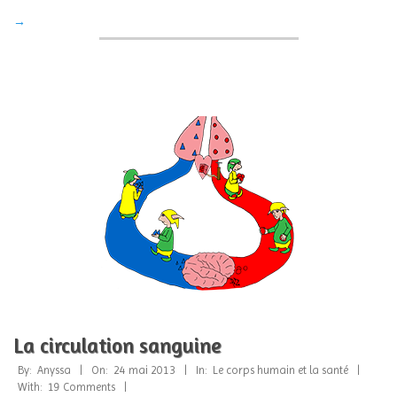
→
La circulation sanguine
2013-
By:
Anyssa
On:
24 mai 2013
In:
Le corps humain et la santé
05-
With:
19 Comments