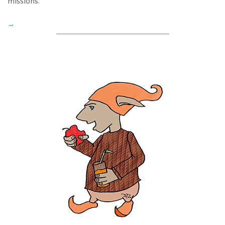
missions.
→