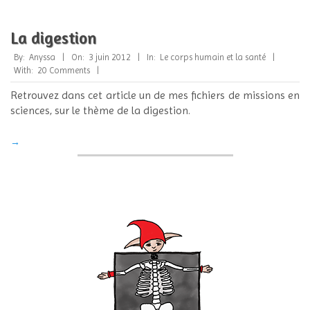
La digestion
2012-
By:
Anyssa
On:
3 juin 2012
In:
Le corps humain et la santé
06-
With:
20 Comments
03
Retrouvez dans cet article un de mes fichiers de missions en
sciences, sur le thème de la digestion.
→