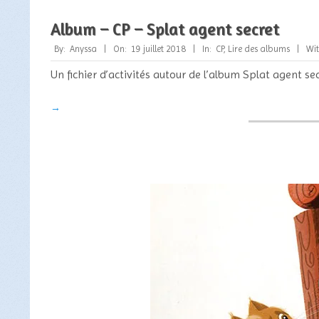
Album – CP – Splat agent secret
2018-
By:
Anyssa
On:
19 juillet 2018
In:
CP
,
Lire des albums
Wit
07-
Un fichier d’activités autour de l’album Splat agent sec
19
→