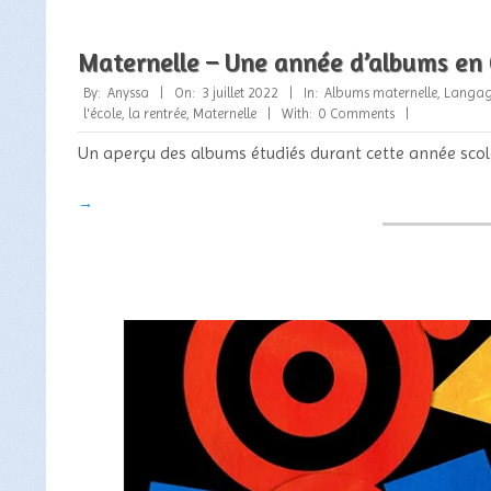
Maternelle – Une année d’albums en
2022-
By:
Anyssa
On:
3 juillet 2022
In:
Albums maternelle
,
Langa
07-
l'école, la rentrée
,
Maternelle
With:
0 Comments
03
Un aperçu des albums étudiés durant cette année scol
→