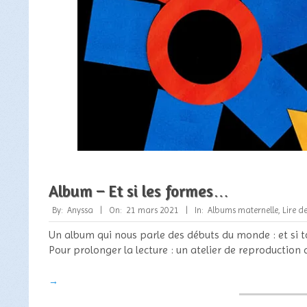
Album – Et si les formes…
2021-
By:
Anyssa
On:
21 mars 2021
In:
Albums maternelle
,
Lire d
03-
Un album qui nous parle des débuts du monde : et si t
21
Pour prolonger la lecture : un atelier de reproduction
→