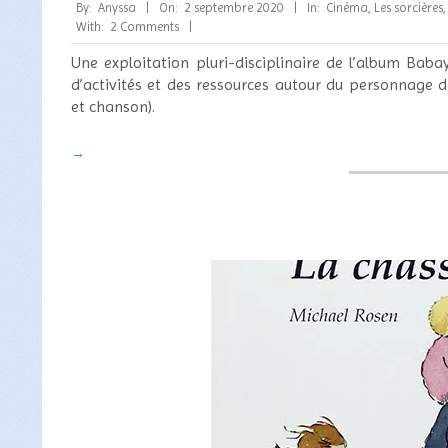
2020-
By:
Anyssa
On:
2 septembre 2020
In:
Cinéma
,
Les sorcières
09-
With:
2 Comments
02
Une exploitation pluri-disciplinaire de l’album Baba
d’activités et des ressources autour du personnage
et chanson).
→