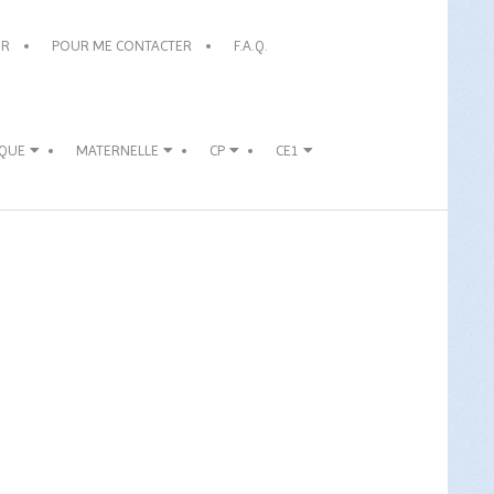
OR
POUR ME CONTACTER
F.A.Q.
IQUE
MATERNELLE
CP
CE1