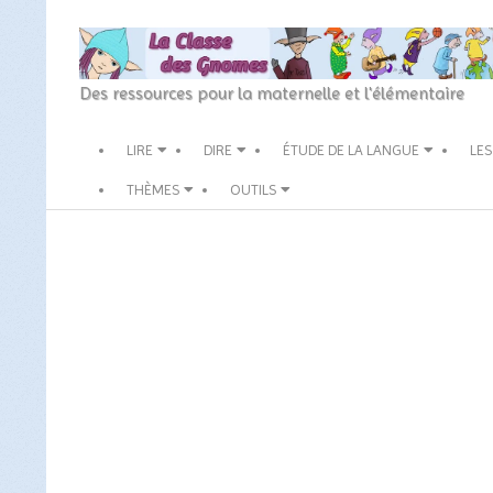
Skip
to
content
La
Des ressources pour la maternelle et l'élémentaire
Classe
Secondary
LIRE
DIRE
ÉTUDE DE LA LANGUE
LES
des
Navigation
Menu
THÈMES
OUTILS
gnomes