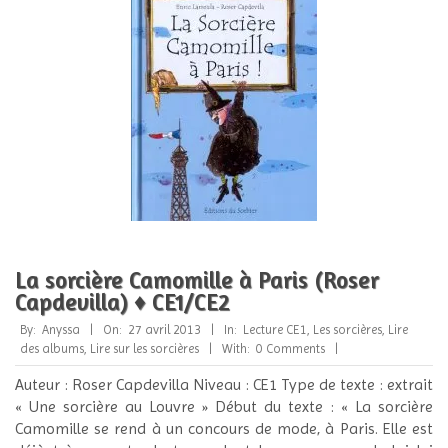
La sorcière Camomille à Paris (Roser
Capdevilla) ♦ CE1/CE2
2013-
By:
Anyssa
On:
27 avril 2013
In:
Lecture CE1
,
Les sorcières
,
Lire
04-
des albums
,
Lire sur les sorcières
With:
0 Comments
27
Auteur : Roser Capdevilla Niveau : CE1 Type de texte : extrait
« Une sorcière au Louvre » Début du texte : « La sorcière
Camomille se rend à un concours de mode, à Paris. Elle est