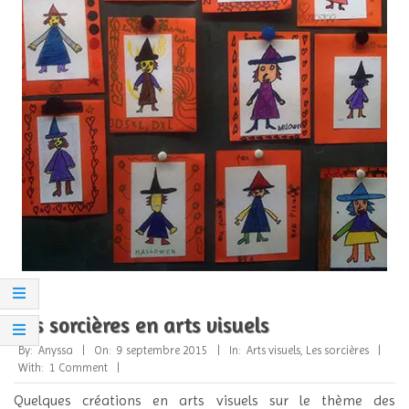
Les sorcières en arts visuels
2015-
By:
Anyssa
On:
9 septembre 2015
In:
Arts visuels
,
Les sorcières
09-
With:
1 Comment
09
Quelques créations en arts visuels sur le thème des