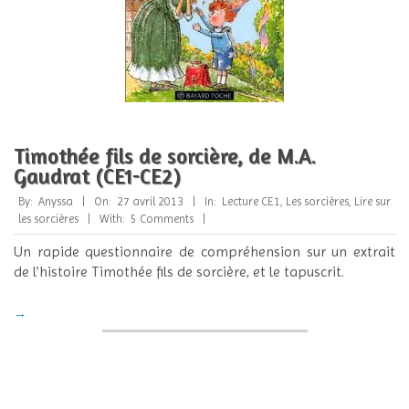
Timothée fils de sorcière, de M.A.
Gaudrat (CE1-CE2)
2013-
By:
Anyssa
On:
27 avril 2013
In:
Lecture CE1
,
Les sorcières
,
Lire sur
04-
les sorcières
With:
5 Comments
27
Un rapide questionnaire de compréhension sur un extrait
de l’histoire Timothée fils de sorcière, et le tapuscrit.
→