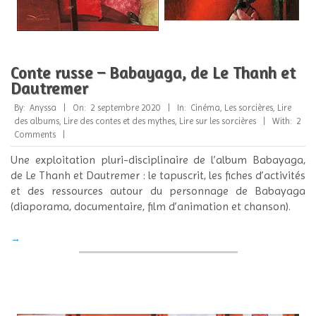
Conte russe – Babayaga, de Le Thanh et
Dautremer
2020-
By:
Anyssa
On:
2 septembre 2020
In:
Cinéma
,
Les sorcières
,
Lire
09-
des albums
,
Lire des contes et des mythes
,
Lire sur les sorcières
With:
2
02
Comments
Une exploitation pluri-disciplinaire de l’album Babayaga,
de Le Thanh et Dautremer : le tapuscrit, les fiches d’activités
et des ressources autour du personnage de Babayaga
(diaporama, documentaire, film d’animation et chanson).
→