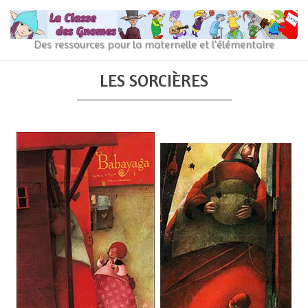
Skip
to
content
La
Des ressources pour la maternelle et l'élémentaire
Classe
Primary
Secondary
LES SORCIÈRES
Navigation
Navigation
des
Menu
Menu
gnomes