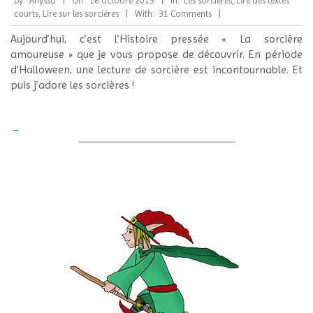
By:
Anyssa
On:
16 octobre 2013
In:
Les sorcières
,
Lire des textes
10-
courts
,
Lire sur les sorcières
With:
31 Comments
16
Aujourd’hui, c’est l’Histoire pressée « La sorcière
amoureuse » que je vous propose de découvrir. En période
d’Halloween, une lecture de sorcière est incontournable. Et
puis j’adore les sorcières !
→