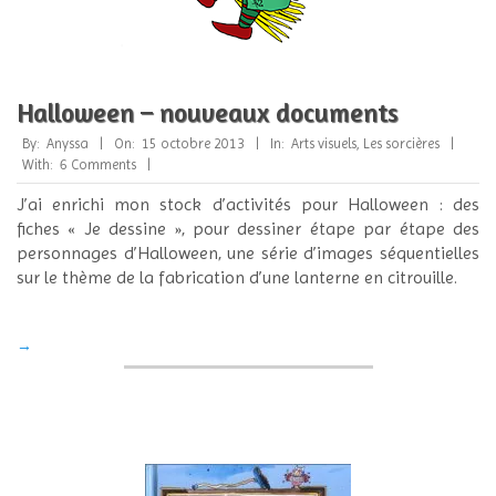
Halloween – nouveaux documents
2013-
By:
Anyssa
On:
15 octobre 2013
In:
Arts visuels
,
Les sorcières
10-
With:
6 Comments
15
J’ai enrichi mon stock d’activités pour Halloween : des
fiches « Je dessine », pour dessiner étape par étape des
personnages d’Halloween, une série d’images séquentielles
sur le thème de la fabrication d’une lanterne en citrouille.
→