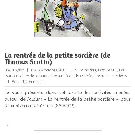
La rentrée de la petite sorcière (de
Thomas Scotto)
2013-
By:
Anyssa
On:
28 octobre 2013
In:
La rentrée
,
Lecture CE1
,
Les
10-
sorcières
,
Lire des albums
,
Lire sur l'école, la rentrée
,
Lire sur les sorcières
28
With:
1 Comment
Je vous présente dans cet article les activités menées
autour de l’album « La rentrée de la petite sorcière », pour
deux niveaux différents (GS et CP).
→