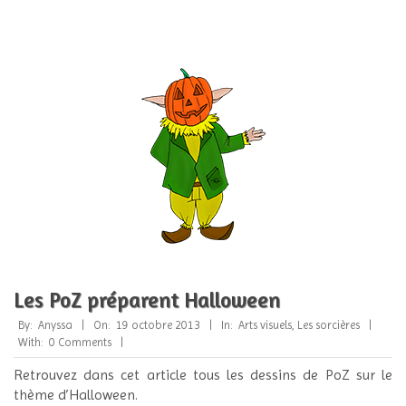
Les PoZ préparent Halloween
2013-
By:
Anyssa
On:
19 octobre 2013
In:
Arts visuels
,
Les sorcières
10-
With:
0 Comments
19
Retrouvez dans cet article tous les dessins de PoZ sur le
thème d’Halloween.