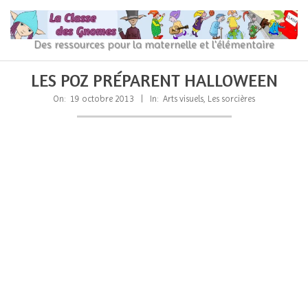
Skip
to
content
La
Des ressources pour la maternelle et l'élémentaire
Classe
Primary
Secondary
LES POZ PRÉPARENT HALLOWEEN
Navigation
Navigation
des
Menu
Menu
On:
19 octobre 2013
In:
Arts visuels
,
Les sorcières
gnomes