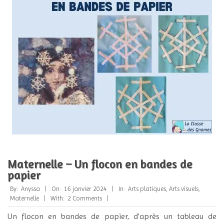
Maternelle – Un flocon en bandes de
papier
2024-
By:
Anyssa
On:
16 janvier 2024
In:
Arts platiques
,
Arts visuels
,
01-
Maternelle
With:
2 Comments
16
Un flocon en bandes de papier, d’après un tableau de