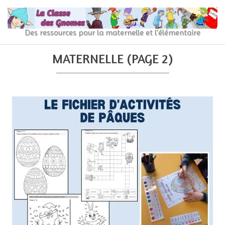
Skip
to
content
La
Des ressources pour la maternelle et l'élémentaire
Classe
Primary
Secondary
MATERNELLE
(PAGE 2)
Navigation
Navigation
des
Menu
Menu
gnomes