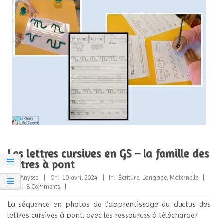
Les lettres cursives en GS – la famille des
lettres à pont
2024-
By:
Anyssa
On:
10 avril 2024
In:
Écriture
,
Langage
,
Maternelle
04-
With:
8 Comments
10
La séquence en photos de l’apprentissage du ductus des
lettres cursives à pont, avec les ressources à télécharger.