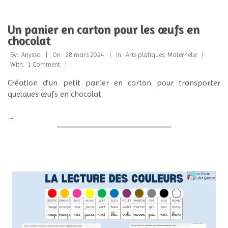
Un panier en carton pour les œufs en
chocolat
2024-
By:
Anyssa
On:
28 mars 2024
In:
Arts platiques
,
Maternelle
03-
With:
1 Comment
28
Création d’un petit panier en carton pour transporter
quelques œufs en chocolat.
→