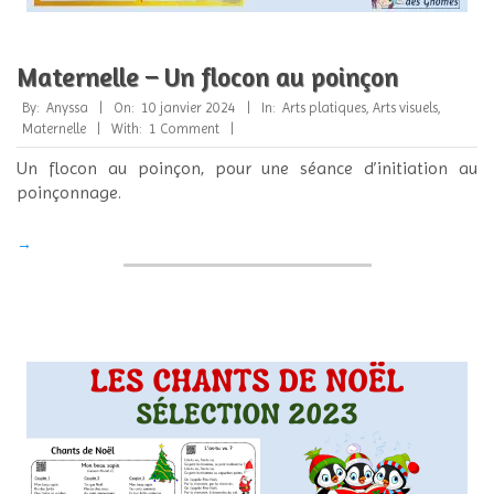
Maternelle – Un flocon au poinçon
2024-
By:
Anyssa
On:
10 janvier 2024
In:
Arts platiques
,
Arts visuels
,
01-
Maternelle
With:
1 Comment
10
Un flocon au poinçon, pour une séance d’initiation au
poinçonnage.
→