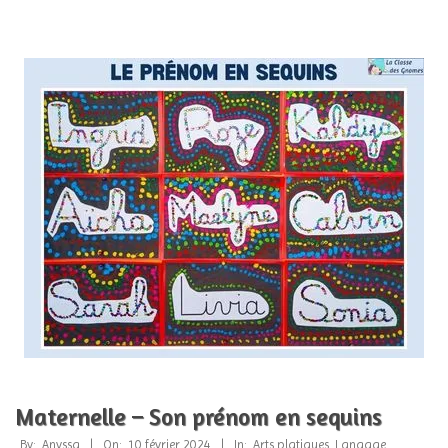
Maternelle – Son prénom en sequins
2024-
By:
Anyssa
On:
10 février 2024
In:
Arts platiques
,
Langage
,