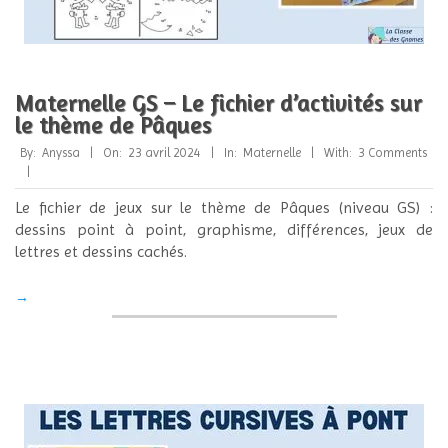
Maternelle GS – Le fichier d’activités sur
le thème de Pâques
2024-
By:
Anyssa
On:
23 avril 2024
In:
Maternelle
With:
3 Comments
04-
23
Le fichier de jeux sur le thème de Pâques (niveau GS) :
dessins point à point, graphisme, différences, jeux de
lettres et dessins cachés.
→