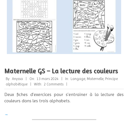
Maternelle GS – La lecture des couleurs
2024-
By:
Anyssa
On:
13 mars 2024
In:
Langage
,
Maternelle
,
Principe
03-
alphabétique
With:
2 Comments
13
Deux fiches d’exercices pour s’entrainer à la lecture des
couleurs dans les trois alphabets.
→