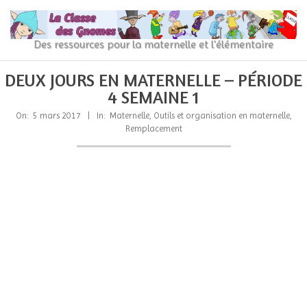
Skip
to
content
La
Des ressources pour la maternelle et l'élémentaire
Classe
Primary
Secondary
DEUX JOURS EN MATERNELLE – PÉRIODE
Navigation
Navigation
des
4 SEMAINE 1
Menu
Menu
gnomes
On:
5 mars 2017
In:
Maternelle
,
Outils et organisation en maternelle
,
Remplacement