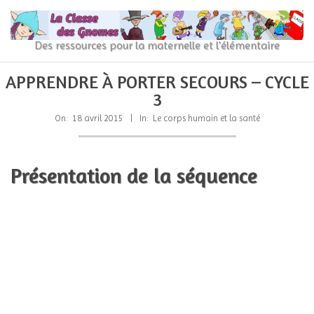
Skip
to
content
La
Des ressources pour la maternelle et l'élémentaire
Classe
Primary
Secondary
APPRENDRE À PORTER SECOURS – CYCLE
Navigation
Navigation
des
3
Menu
Menu
gnomes
On:
18 avril 2015
In:
Le corps humain et la santé
Présentation de la séquence