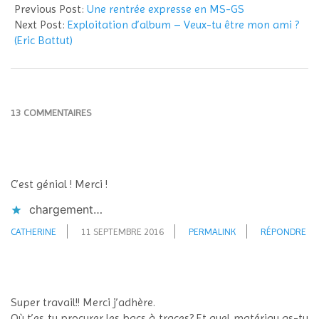
09-
Previous Post:
Une rentrée expresse en MS-GS
11
Next Post:
Exploitation d’album – Veux-tu être mon ami ?
(Eric Battut)
13 COMMENTAIRES
C’est génial ! Merci !
chargement…
CATHERINE
11 SEPTEMBRE 2016
PERMALINK
RÉPONDRE
Super travail!! Merci j’adhère.
Où t’es tu procurer les bacs à traces? Et quel matériau as-tu