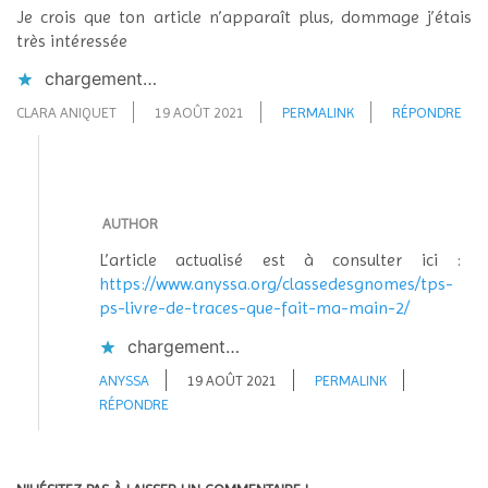
Je crois que ton article n’apparaît plus, dommage j’étais
très intéressée
chargement…
CLARA ANIQUET
19 AOÛT 2021
PERMALINK
RÉPONDRE
AUTHOR
L’article actualisé est à consulter ici :
https://www.anyssa.org/classedesgnomes/tps-
ps-livre-de-traces-que-fait-ma-main-2/
chargement…
ANYSSA
19 AOÛT 2021
PERMALINK
RÉPONDRE