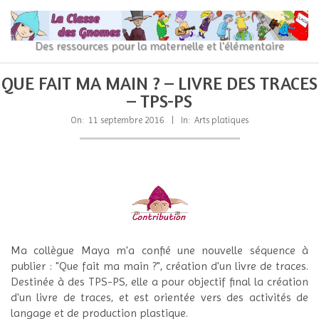
Skip
to
content
La
Des ressources pour la maternelle et l'élémentaire
Classe
Primary
Secondary
QUE FAIT MA MAIN ? – LIVRE DES TRACES
Navigation
Navigation
des
– TPS-PS
Menu
Menu
gnomes
On:
11 septembre 2016
In:
Arts platiques
Ma collègue Maya m'a confié une nouvelle séquence à
publier : "Que fait ma main ?", création d'un livre de traces.
Destinée à des TPS-PS, elle a pour objectif final la création
d'un livre de traces, et est orientée vers des activités de
langage et de production plastique.