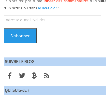
Et n'hésitez pas à me
laisser des commentaires
à la suite
d'un article ou dans
le livre d'or
!
Adresse
e-
mail
(valide)
S'abonner
SUIVRE LE BLOG
QUI SUIS-JE ?