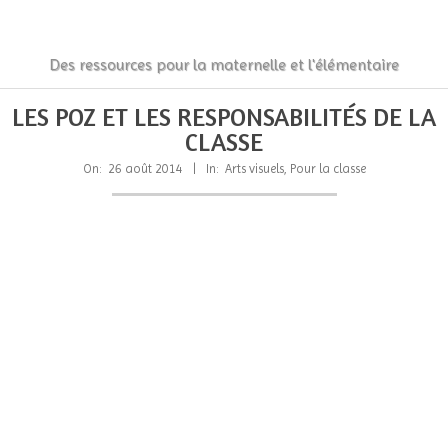
Skip
to
content
La
Des ressources pour la maternelle et l'élémentaire
Classe
Primary
Secondary
LES POZ ET LES RESPONSABILITÉS DE LA
Navigation
Navigation
des
CLASSE
Menu
Menu
gnomes
On:
26 août 2014
In:
Arts visuels
,
Pour la classe