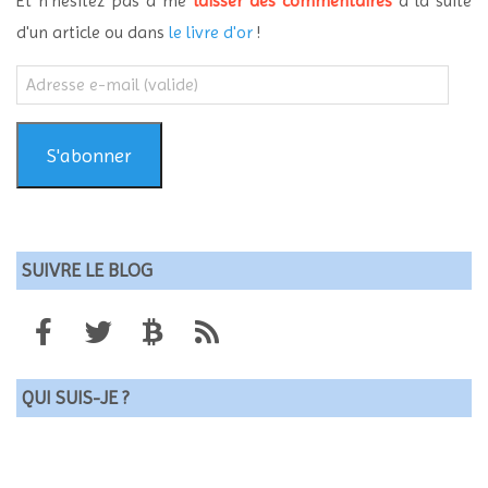
Et n'hésitez pas à me
laisser des commentaires
à la suite
d'un article ou dans
le livre d'or
!
Adresse
e-
mail
(valide)
S'abonner
SUIVRE LE BLOG
QUI SUIS-JE ?