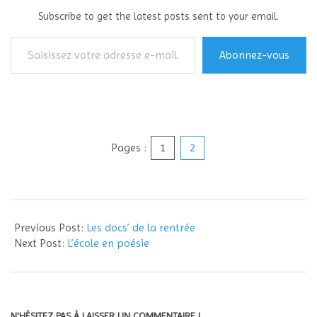
Subscribe to get the latest posts sent to your email.
Saisissez
Abonnez-vous
votre
adresse
e-
mail…
Pages :
1
2
2014-
08-
Previous Post:
Les docs’ de la rentrée
26
Next Post:
L’école en poésie
N'HÉSITEZ PAS À LAISSER UN COMMENTAIRE !