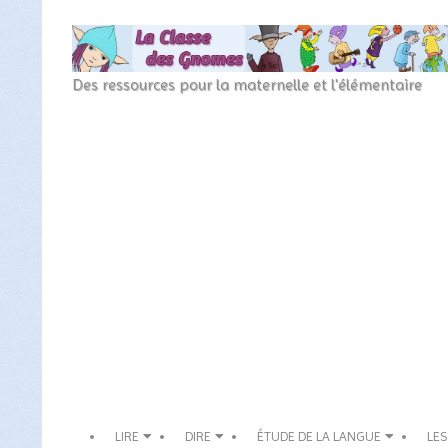
Skip
to
content
La
Des ressources pour la maternelle et l'élémentaire
Classe
Secondary
des
Navigation
Menu
gnomes
LIRE
DIRE
ÉTUDE DE LA LANGUE
LES