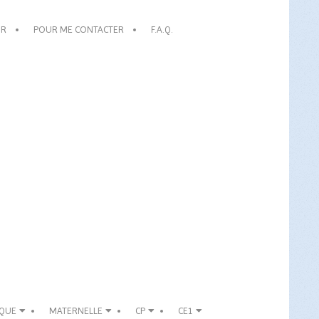
OR
POUR ME CONTACTER
F.A.Q.
IQUE
MATERNELLE
CP
CE1