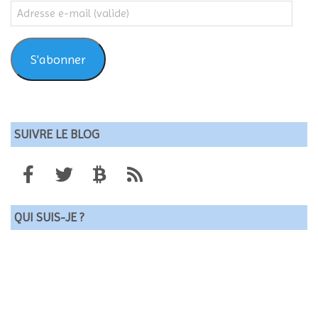
Adresse
e-
mail
(valide)
S'abonner
SUIVRE LE BLOG
QUI SUIS-JE ?