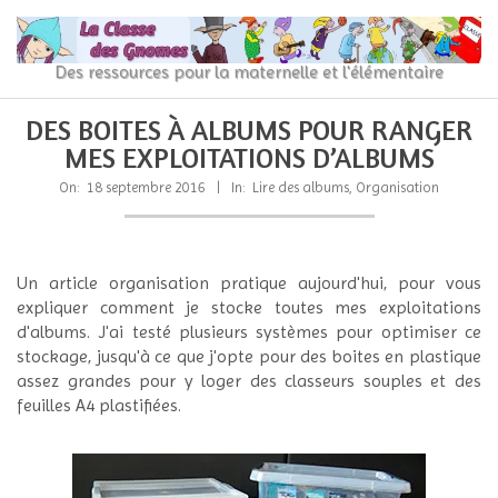
Skip
to
content
La
Des ressources pour la maternelle et l'élémentaire
Classe
Primary
Secondary
DES BOITES À ALBUMS POUR RANGER
Navigation
Navigation
des
MES EXPLOITATIONS D’ALBUMS
Menu
Menu
gnomes
On:
18 septembre 2016
In:
Lire des albums
,
Organisation
Un article organisation pratique aujourd'hui, pour vous
expliquer comment je stocke toutes mes exploitations
d'albums. J'ai testé plusieurs systèmes pour optimiser ce
stockage, jusqu'à ce que j'opte pour des boites en plastique
assez grandes pour y loger des classeurs souples et des
feuilles A4 plastifiées.