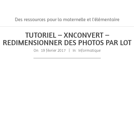
Skip
to
content
La
Des ressources pour la maternelle et l'élémentaire
Classe
Primary
Secondary
TUTORIEL – XNCONVERT –
Navigation
Navigation
des
REDIMENSIONNER DES PHOTOS PAR LOT
Menu
Menu
gnomes
On:
19 février 2017
In:
Informatique