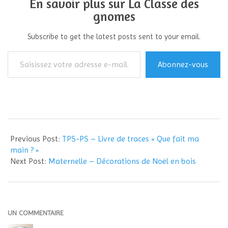
En savoir plus sur La Classe des
gnomes
Subscribe to get the latest posts sent to your email.
Saisissez
Abonnez-vous
votre
adresse
e-
mail…
2018-
11-
Previous Post:
TPS-PS – Livre de traces « Que fait ma
17
main ? »
Next Post:
Maternelle – Décorations de Noël en bois
UN COMMENTAIRE