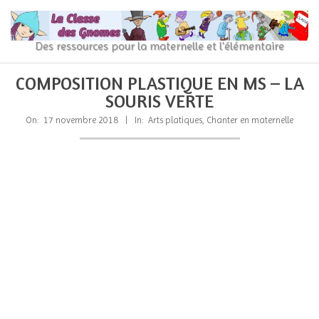
Skip
to
content
La
Des ressources pour la maternelle et l'élémentaire
Classe
Primary
Secondary
COMPOSITION PLASTIQUE EN MS – LA
Navigation
Navigation
des
SOURIS VERTE
Menu
Menu
gnomes
On:
17 novembre 2018
In:
Arts platiques
,
Chanter en maternelle