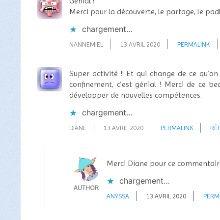
Génial !
Merci pour la découverte, le partage, le padle
chargement…
NANNEMIEL
13 AVRIL 2020
PERMALINK
Super activité !! Et qui change de ce qu’o
confinement, c’est génial ! Merci de ce b
développer de nouvelles compétences.
chargement…
DIANE
13 AVRIL 2020
PERMALINK
RÉ
Merci Diane pour ce commentair
chargement…
AUTHOR
ANYSSA
13 AVRIL 2020
PERM