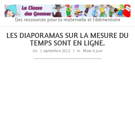
Skip
to
content
La
Des ressources pour la maternelle et l'élémentaire
Classe
Primary
Secondary
LES DIAPORAMAS SUR LA MESURE DU
Navigation
Navigation
des
TEMPS SONT EN LIGNE.
Menu
Menu
gnomes
On:
1 septembre 2012
In:
Mises à jour