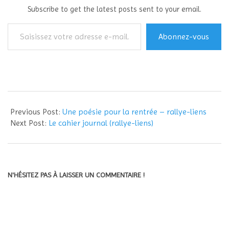
Subscribe to get the latest posts sent to your email.
Saisissez
Abonnez-vous
votre
adresse
e-
mail…
2012-
09-
Previous Post:
Une poésie pour la rentrée – rallye-liens
01
Next Post:
Le cahier journal (rallye-liens)
N'HÉSITEZ PAS À LAISSER UN COMMENTAIRE !