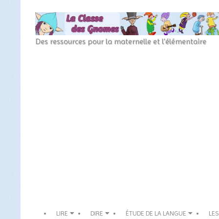
Skip
to
content
La
Des ressources pour la maternelle et l'élémentaire
Classe
Secondary
des
Navigation
Menu
gnomes
LIRE
DIRE
ÉTUDE DE LA LANGUE
LES