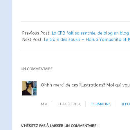
e-
mail…
2015-
08-
Previous Post:
La CPB fait sa rentrée, de blog en blog 
30
Next Post:
Le train des souris – Haruo Yamashita et
UN COMMENTAIRE
Ohhh merci de ces illustrations!! Moi qui vou
M A
31 AOÛT 2018
PERMALINK
RÉPO
N'HÉSITEZ PAS À LAISSER UN COMMENTAIRE !