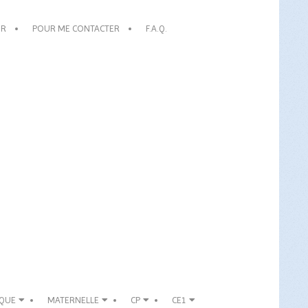
OR
POUR ME CONTACTER
F.A.Q.
IQUE
MATERNELLE
CP
CE1