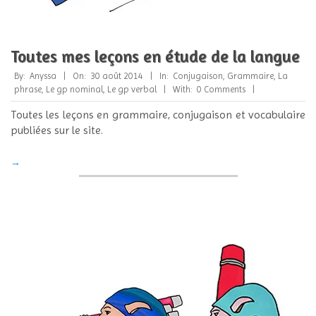
Toutes mes leçons en étude de la langue
2014-
By:
Anyssa
On:
30 août 2014
In:
Conjugaison
,
Grammaire
,
La
08-
phrase
,
Le gp nominal
,
Le gp verbal
With:
0 Comments
30
Toutes les leçons en grammaire, conjugaison et vocabulaire
publiées sur le site.
→