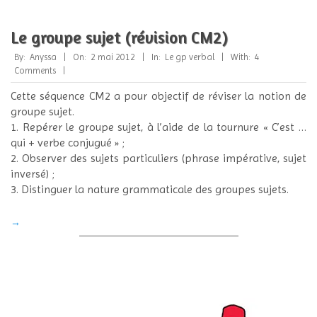
Le groupe sujet (révision CM2)
2012-
By:
Anyssa
On:
2 mai 2012
In:
Le gp verbal
With:
4
05-
Comments
02
Cette séquence CM2 a pour objectif de réviser la notion de
groupe sujet.
1. Repérer le groupe sujet, à l’aide de la tournure « C’est …
qui + verbe conjugué » ;
2. Observer des sujets particuliers (phrase impérative, sujet
inversé) ;
3. Distinguer la nature grammaticale des groupes sujets.
→