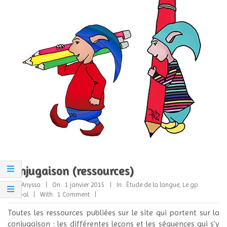
Conjugaison (ressources)
2015-
By:
Anyssa
On:
1 janvier 2015
In:
Étude de la langue
,
Le gp
01-
verbal
With:
1 Comment
01
Toutes les ressources publiées sur le site qui portent sur la
conjugaison : les différentes leçons et les séquences qui s’y