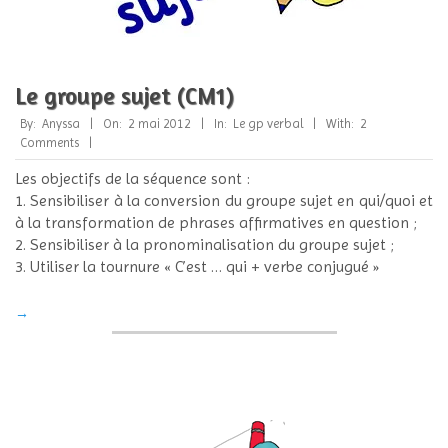
Le groupe sujet (CM1)
2012-
By:
Anyssa
On:
2 mai 2012
In:
Le gp verbal
With:
2
05-
Comments
02
Les objectifs de la séquence sont :
1. Sensibiliser à la conversion du groupe sujet en qui/quoi et
à la transformation de phrases affirmatives en question ;
2. Sensibiliser à la pronominalisation du groupe sujet ;
3. Utiliser la tournure « C’est … qui + verbe conjugué »
→