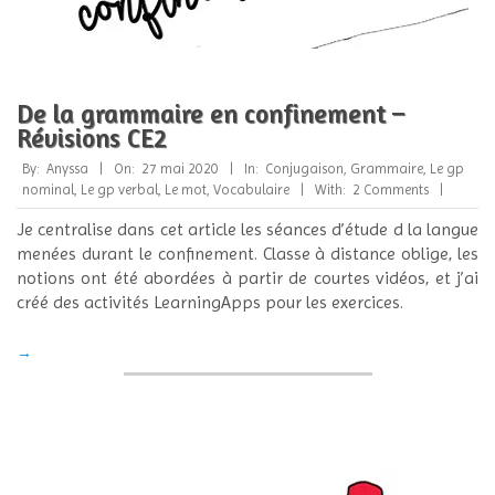
De la grammaire en confinement –
Révisions CE2
2020-
By:
Anyssa
On:
27 mai 2020
In:
Conjugaison
,
Grammaire
,
Le gp
05-
nominal
,
Le gp verbal
,
Le mot
,
Vocabulaire
With:
2 Comments
27
Je centralise dans cet article les séances d’étude d la langue
menées durant le confinement. Classe à distance oblige, les
notions ont été abordées à partir de courtes vidéos, et j’ai
créé des activités LearningApps pour les exercices.
→