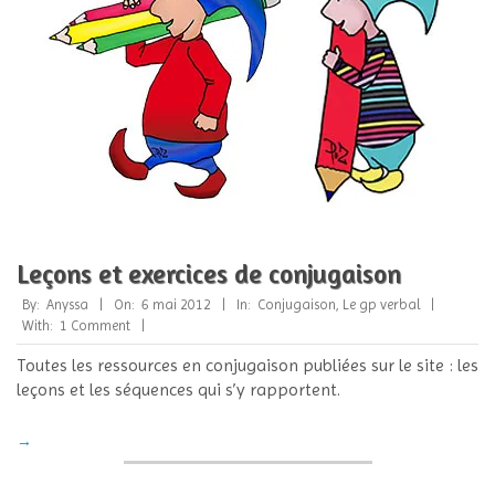
Leçons et exercices de conjugaison
2012-
By:
Anyssa
On:
6 mai 2012
In:
Conjugaison
,
Le gp verbal
05-
With:
1 Comment
06
Toutes les ressources en conjugaison publiées sur le site : les
leçons et les séquences qui s’y rapportent.
→