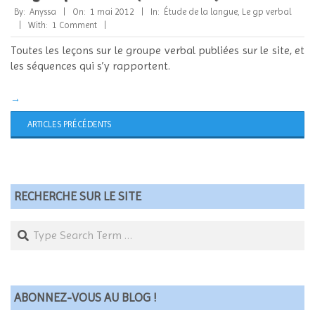
2012-
By:
Anyssa
On:
1 mai 2012
In:
Étude de la langue
,
Le gp verbal
05-
With:
1 Comment
01
Toutes les leçons sur le groupe verbal publiées sur le site, et
les séquences qui s’y rapportent.
→
ARTICLES PRÉCÉDENTS
RECHERCHE SUR LE SITE
Search
ABONNEZ-VOUS AU BLOG !