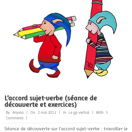
L’accord sujet-verbe (séance de
découverte et exercices)
2012-
By:
Anyssa
On:
2 mai 2012
In:
Le gp verbal
With:
5
05-
Comments
02
Séance de découverte sur l’accord sujet-verbe : travailler le