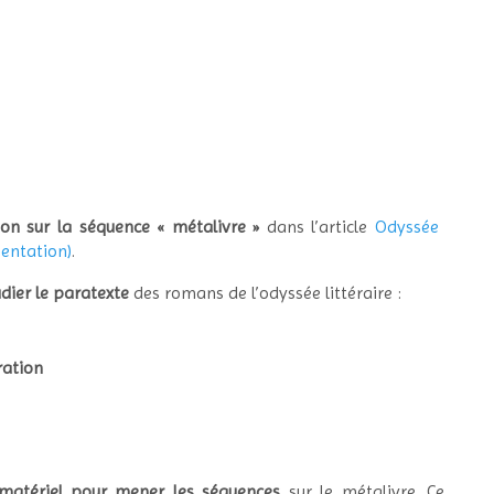
ion sur la séquence « métalivre »
dans l’article
Odyssée
ésentation)
.
dier le paratexte
des romans de l’odyssée littéraire :
tration
 matériel pour mener les séquences
sur le métalivre. Ce