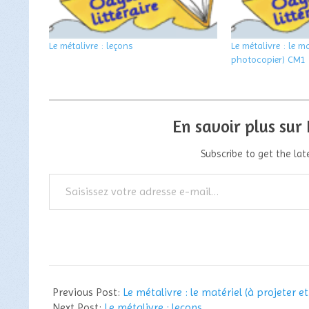
Le métalivre : leçons
Le métalivre : le ma
photocopier) CM1
En savoir plus sur
Subscribe to get the lat
Saisissez
votre
adresse
e-
mail…
2012-
05-
Previous Post:
Le métalivre : le matériel (à projeter 
06
Next Post:
Le métalivre : leçons