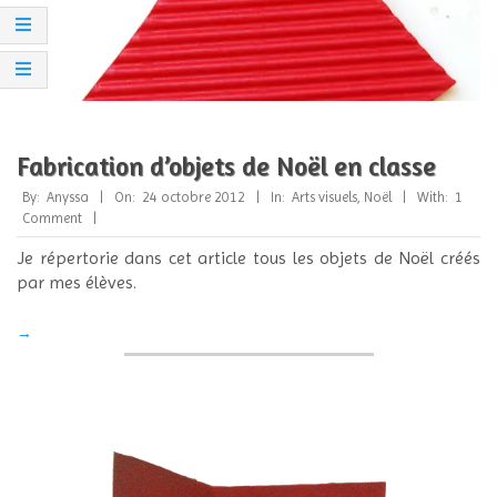
Fabrication d’objets de Noël en classe
2012-
By:
Anyssa
On:
24 octobre 2012
In:
Arts visuels
,
Noël
With:
1
10-
Comment
24
Je répertorie dans cet article tous les objets de Noël créés
par mes élèves.
→