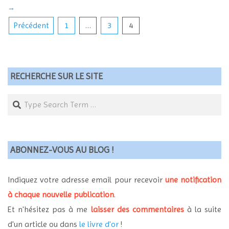
→
Pagination
Précédent
1
…
3
4
des
publications
RECHERCHE SUR LE SITE
Search
ABONNEZ-VOUS AU BLOG !
Indiquez votre adresse email pour recevoir
une notification
à chaque nouvelle publication
.
Et n'hésitez pas à me
laisser des commentaires
à la suite
d'un article ou dans
le livre d'or
!