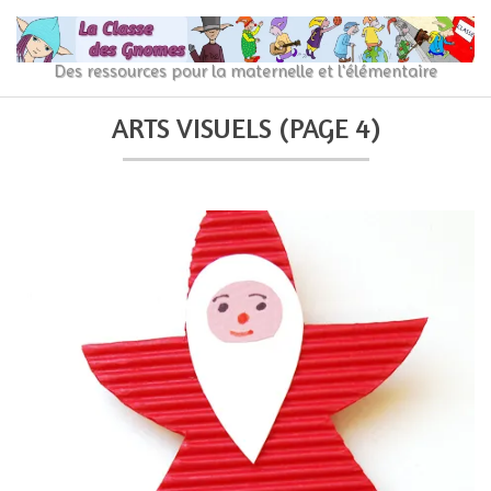
Skip
to
content
La
Des ressources pour la maternelle et l'élémentaire
Classe
Primary
Secondary
ARTS VISUELS
(PAGE 4)
Navigation
Navigation
des
Menu
Menu
gnomes