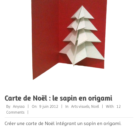
Carte de Noël : le sapin en origami
2012-
By:
Anyssa
On:
9 juin 2012
In:
Arts visuels
,
Noël
With:
12
06-
Comments
09
Créer une carte de Noël intégrant un sapin en origami.