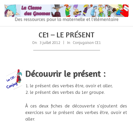
Skip
to
content
La
Des ressources pour la maternelle et l'élémentaire
Classe
Primary
Secondary
CE1 – LE PRÉSENT
Navigation
Navigation
des
Menu
Menu
On:
3 juillet 2012
In:
Conjugaison CE1
gnomes
Découvrir le présent :
le présent des verbes être, avoir et aller,
le présent des verbes du 1er groupe.
À ces deux fiches de découverte s’ajoutent des
exercices sur le présent des verbes être, avoir et
aller.