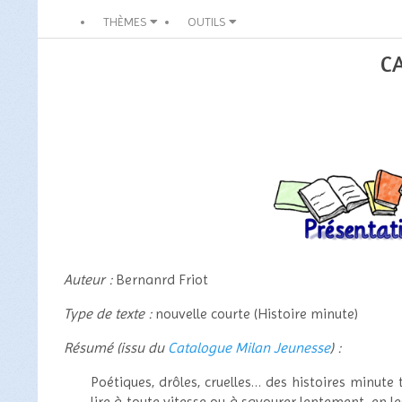
THÈMES
OUTILS
C
Auteur :
Bernanrd Friot
Type de texte :
nouvelle courte (Histoire minute)
Résumé (issu du
Catalogue Milan Jeunesse
) :
Poétiques, drôles, cruelles… des histoires minute
lire à toute vitesse ou à savourer lentement, en l