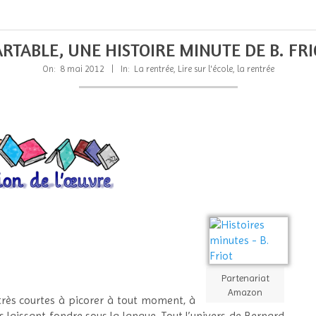
ARTABLE, UNE HISTOIRE MINUTE DE B. FRI
On:
8 mai 2012
In:
La rentrée
,
Lire sur l'école, la rentrée
Partenariat
Amazon
 très courtes à picorer à tout moment, à
es laissant fondre sous la langue. Tout l’univers de Bernard