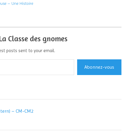
use – Une Histoire
 La Classe des gnomes
est posts sent to your email.
Abonnez-vous
nstern) – CM-CM2