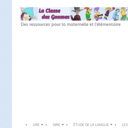
Skip
to
content
La
Des ressources pour la maternelle et l'élémentaire
Classe
Secondary
des
Navigation
Menu
gnomes
LIRE
DIRE
ÉTUDE DE LA LANGUE
LES