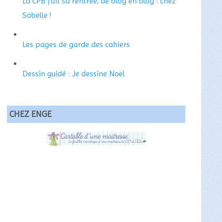
La CPB fait sa rentrée, de blog en blog : chez
Sobelle !
Les pages de garde des cahiers
Dessin guidé : Je dessine Noël
CHEZ ENGE