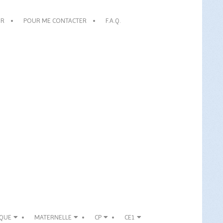
OR
POUR ME CONTACTER
F.A.Q.
IQUE
MATERNELLE
CP
CE1