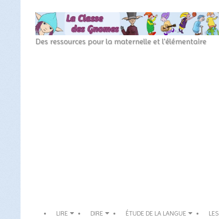
Skip
to
content
La
Des ressources pour la maternelle et l'élémentaire
Classe
Secondary
des
Navigation
Menu
gnomes
LIRE
DIRE
ÉTUDE DE LA LANGUE
LES