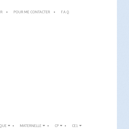
OR
POUR ME CONTACTER
F.A.Q.
IQUE
MATERNELLE
CP
CE1