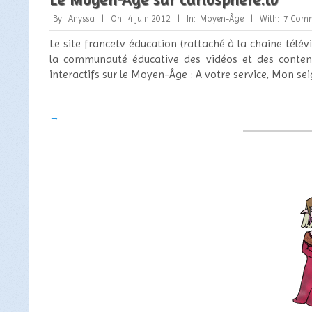
2012-
By:
Anyssa
On:
4 juin 2012
In:
Moyen-Âge
With:
7 Com
06-
Le site francetv éducation (rattaché à la chaine télé
04
la communauté éducative des vidéos et des contenu
interactifs sur le Moyen-Âge : A votre service, Mon sei
→