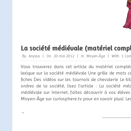
La société médiévale (matériel comp
2012-
By:
Anyssa
On:
20 mai 2012
In:
Moyen-Âge
With:
1 Co
05-
Vous trouverez dans cet article du matériel complé
20
lexique sur la société médiévale Une grille de mots c
fiches Des vidéos sur les tournois de chevalerie Le bi
ordres de la société, lisez l’article : La société m
médiévale sur Internet, faites découvrir à vos élèves le
Moyen-Âge sur curiosphere.tv pour en savoir plus). Les
→