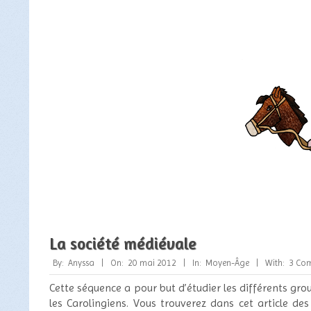
La société médiévale
2012-
By:
Anyssa
On:
20 mai 2012
In:
Moyen-Âge
With:
3 Co
05-
Cette séquence a pour but d’étudier les différents gro
20
les Carolingiens. Vous trouverez dans cet article de