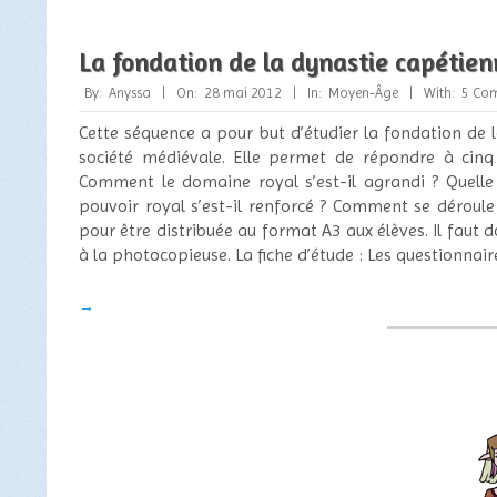
La fondation de la dynastie capétie
2012-
By:
Anyssa
On:
28 mai 2012
In:
Moyen-Âge
With:
5 Co
05-
Cette séquence a pour but d’étudier la fondation de la
28
société médiévale. Elle permet de répondre à cinq 
Comment le domaine royal s’est-il agrandi ? Quell
pouvoir royal s’est-il renforcé ? Comment se déroule
pour être distribuée au format A3 aux élèves. Il faut 
à la photocopieuse. La fiche d’étude : Les questionnaires
→