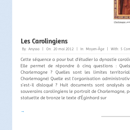
Les Carolingiens
2012-
By:
Anyssa
On:
20 mai 2012
In:
Moyen-Âge
With:
5 Co
05-
Cette séquence a pour but d’étudier la dynastie carolin
20
Elle permet de répondre à cinq questions : Quels
Charlemagne ? Quelles sont les limites territor
Charlemagne) Quelle est l’organisation administrativ
s’est-il disloqué ? Huit documents sont analysés 
souverains carolingiens le portrait de Charlemagne, p
statuette de bronze le texte d’Éginhard sur
→