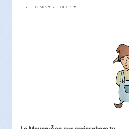
THÈMES
OUTILS
Le Moyen-Âge sur curiosphere.tv