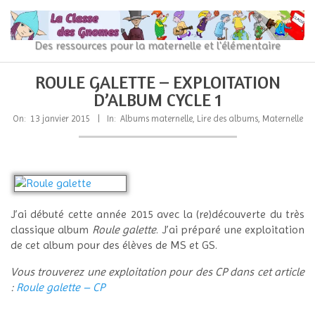
Skip
to
content
La
Des ressources pour la maternelle et l'élémentaire
Classe
Primary
Secondary
ROULE GALETTE – EXPLOITATION
Navigation
Navigation
des
D’ALBUM CYCLE 1
Menu
Menu
gnomes
On:
13 janvier 2015
In:
Albums maternelle
,
Lire des albums
,
Maternelle
J’ai débuté cette année 2015 avec la (re)découverte du très
classique album
Roule galette
. J’ai préparé une exploitation
de cet album pour des élèves de MS et GS.
Vous trouverez une exploitation pour des CP dans cet article
:
Roule galette – CP