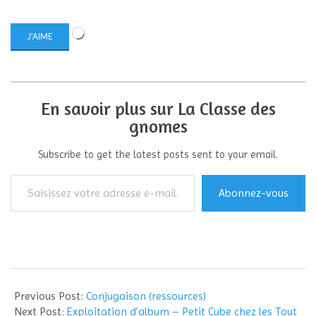
Chargement…
J’AIME
En savoir plus sur La Classe des
gnomes
Subscribe to get the latest posts sent to your email.
Saisissez
Abonnez-vous
votre
adresse
e-
mail…
2015-
01-
Previous Post:
Conjugaison (ressources)
13
Next Post:
Exploitation d’album – Petit Cube chez les Tout