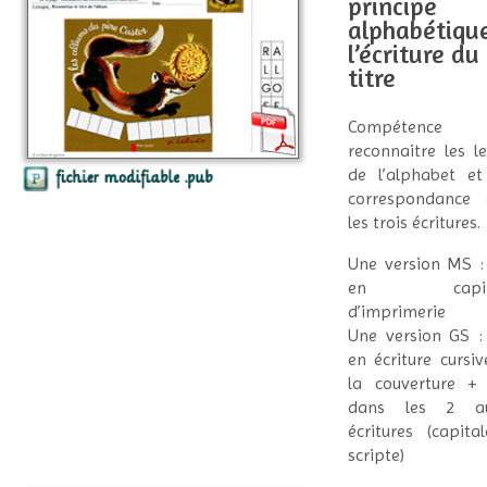
principe
alphabétique
l’écriture du
titre
Compétenc
reconnaitre les le
de l’alphabet et
correspondance 
les trois écritures.
Une version MS : 
en capita
d’imprimerie
Une version GS : 
en écriture cursiv
la couverture + 
dans les 2 au
écritures (capita
scripte)