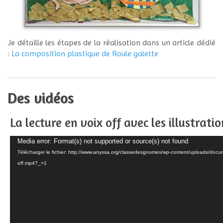
Je détaille les étapes de la réalisation dans un article dédié
:
La composition plastique de Roule galette
Des vidéos
La lecture en voix off avec les illustratio
Lecteur
Media error: Format(s) not supported or source(s) not found
vidéo
Télécharger le fichier: http://www.anyssa.org/classedesgnomes/wp-content/uploads/docume
off.mp4?_=1